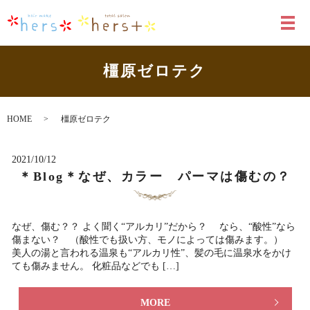
メ
橿原ゼロテク
HOME
橿原ゼロテク
2021/10/12
＊Blog＊なぜ、カラー パーマは傷むの？
なぜ、傷む？？ よく聞く“アルカリ”だから？ なら、“酸性”なら
傷まない？ （酸性でも扱い方、モノによっては傷みます。）
美人の湯と言われる温泉も“アルカリ性”、髪の毛に温泉水をかけ
ても傷みません。 化粧品などでも […]
MORE