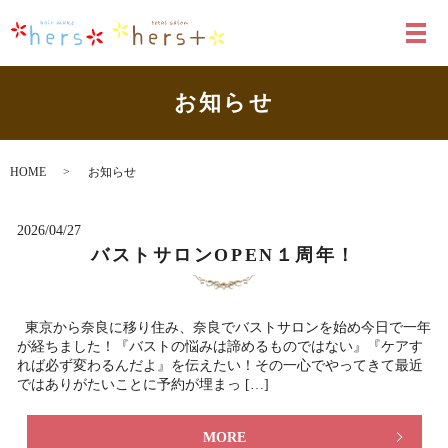
メ
お知らせ
HOME
お知らせ
2026/04/27
バストサロンOPEN１周年！
東京から奈良に移り住み、奈良でバストサロンを始め今日で一年
が経ちました！『バストの悩みは諦めるものではない』『ケアす
れば必ず変わるんだよ』を伝えたい！その一心でやってきて最近
ではありがたいことに予約が埋まっ […]
MORE