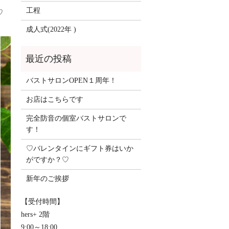
工程
♡
成人式(2022年 )
バストサロンOPEN１周年！
お店はこちらです
完全防音の個室バストサロンで
す！
♡バレンタインにギフト券はいか
がですか？♡
新年のご挨拶
【受付時間】
hers+ 2階
9:00～18:00