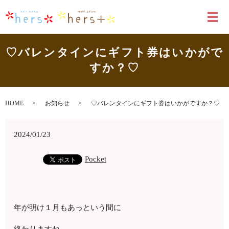
メ
♡バレンタインにギフト券はいかがで
すか？♡
HOME
お知らせ
♡バレンタインにギフト券はいかがですか？♡
2024/01/23
Pocket
年が明け１月もあっという間に
終わりますね。