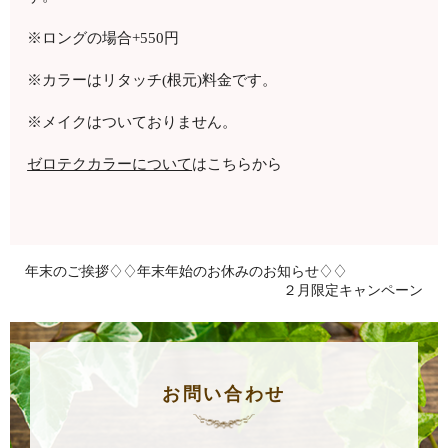
※ロングの場合
+550
円
※カラーはリタッチ
(
根元
)
料金です。
※メイクはついておりません。
ゼロテクカラーについて
はこちらから
年末のご挨拶♢♢年末年始のお休みのお知らせ♢♢
２月限定キャンペーン
お問い合わせ