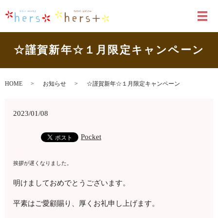
メ
☆謹賀新年☆１月限定キャンペーン
HOME
お知らせ
☆謹賀新年☆１月限定キャンペーン
2023/01/08
Pocket
挨拶が遅くなりました。
明けましておめでとうございます。
平素はご愛顧賜り、厚くお礼申し上げます。