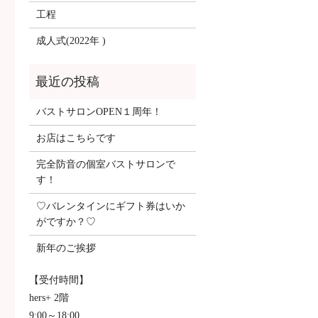
工程
成人式(2022年 )
バストサロンOPEN１周年！
お店はこちらです
完全防音の個室バストサロンで
す！
♡バレンタインにギフト券はいか
がですか？♡
新年のご挨拶
【受付時間】
hers+ 2階
9:00～18:00