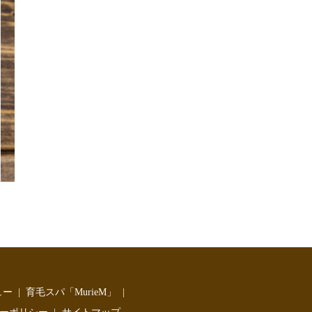
ュー
育毛スパ「MurieM」