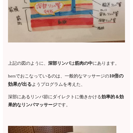
上記の図のように、
深部リンパ
は
筋肉の中
にあります。
10倍の
hersでおこなっているのは、一般的なマッサージの
効果が出る
ようプログラムを考えた、
深部にあるリンパ節にダイレクトに働きかける
効率的＆効
果的なリンパマッサージ
です。