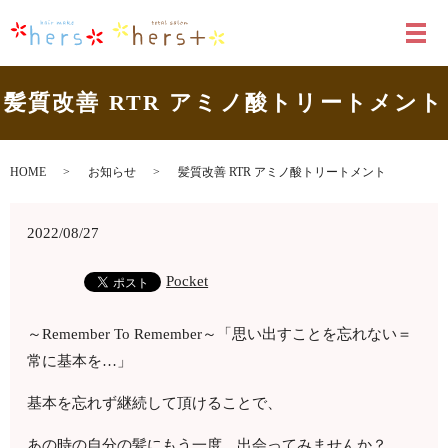
メ
髪質改善 RTR アミノ酸トリートメント
HOME
お知らせ
髪質改善 RTR アミノ酸トリートメント
2022/08/27
Pocket
～Remember To Remember～「思い出すことを忘れない＝
常に基本を…」
基本を忘れず継続して頂けることで、
あの時の自分の髪にもう一度、出会ってみませんか？