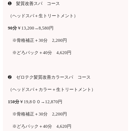
➊ 髪質改善スパ コース
（ヘッドスパ＋生トリートメント）
90
分
￥
13,200
→8,580円
※骨格補正＋
30
分 2
,200
円
※どろパック＋
40
分 4
,620
円
➋ ゼロテク髪質改善カラースパ コース
（ヘッドスパ＋カラー＋生トリートメント）
150
分
￥
19,8
００→12,870円
※骨格補正＋
30
分 2
,200
円
※どろパック＋
40
分 4
,620
円