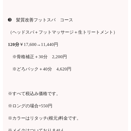
➌ 髪質改善フットスパ コース
（ヘッドスパ＋フットマッサージ＋生トリートメント）
120
分
￥
17,600
→11,440円
※骨格補正＋
30
分 2
,200
円
※どろパック＋
40
分 4
,620
円
※すべて税込み価格です。
※ロングの場合
+550
円
※カラーはリタッチ
(
根元
)
料金です。
※メイクはついておりません。