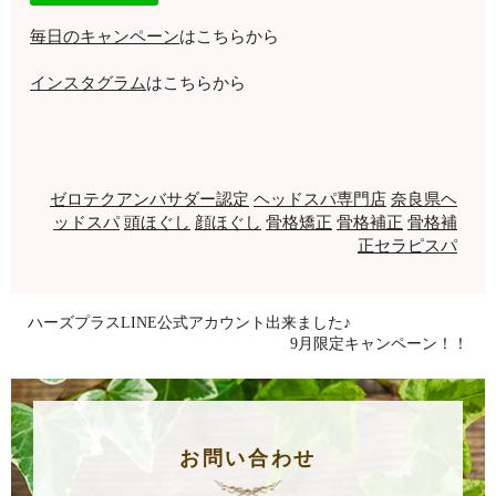
毎日のキャンペーン
はこちらから
インスタグラム
はこちらから
ゼロテクアンバサダー認定
ヘッドスパ専門店
奈良県ヘ
ッドスパ
頭ほぐし
顔ほぐし
骨格矯正
骨格補正
骨格補
正セラピスパ
ハーズプラスLINE公式アカウント出来ました♪
9月限定キャンペーン！！
お問い合わせ