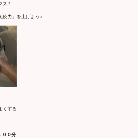
クス‼
免疫力」を上げよう♪
よくする
１００分