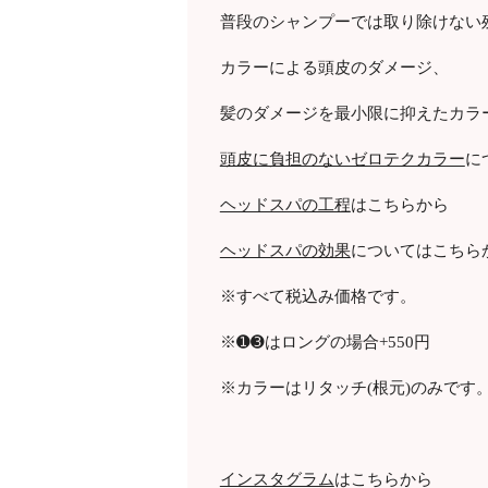
普段のシャンプーでは取り除けない
カラーによる頭皮のダメージ、
髪のダメージを最小限に抑えたカラ
頭皮に負担のないゼロテクカラー
に
ヘッドスパの工程
はこちらから
ヘッドスパの効果
についてはこちら
※すべて税込み価格です。
※➊➌はロングの場合
+550
円
※カラーはリタッチ
(
根元
)
のみです
インスタグラム
はこちらから