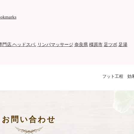
bookmarks
門店.ヘッドスパ.
リンパマッサージ
奈良県
橿原市
足ツボ
足湯
フット工程 効
お問い合わせ