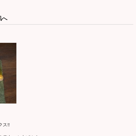
肌へ
クス‼