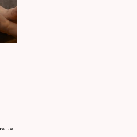
。
headspa