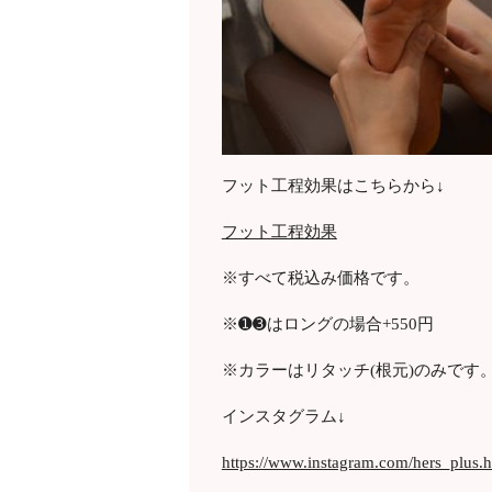
フット工程効果はこちらから↓
フット工程効果
※すべて税込み価格です。
※➊➌はロングの場合
+550
円
※カラーはリタッチ
(
根元
)
のみです
インスタグラム↓
https://www.instagram.com/hers_plus.