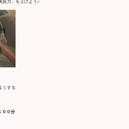
免疫力」を上げよう♪
よくする
１００分