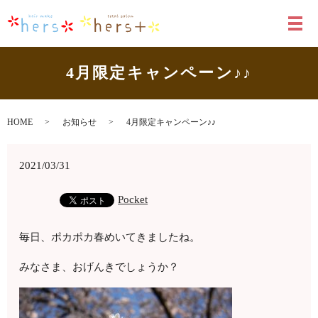
メ
4月限定キャンペーン♪♪
HOME
お知らせ
4月限定キャンペーン♪♪
2021/03/31
Pocket
毎日、ポカポカ春めいてきましたね。
みなさま、おげんきでしょうか？