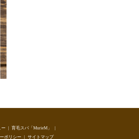
ュー
育毛スパ「MurieM」
ーポリシー
サイトマップ