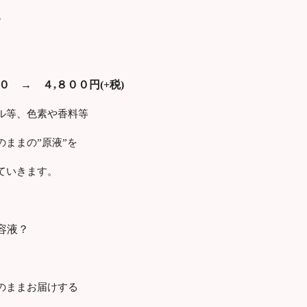
♪
０ → ４,８００円(+税)
ル等、色素や香料等
ままの”原液”を
ていきます。
容液？
のままお届けする