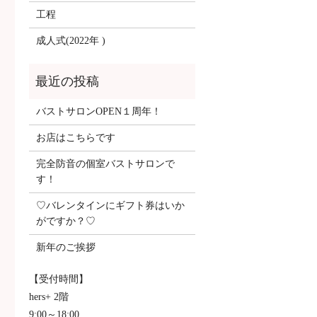
工程
成人式(2022年 )
バストサロンOPEN１周年！
お店はこちらです
完全防音の個室バストサロンで
す！
♡バレンタインにギフト券はいか
がですか？♡
新年のご挨拶
【受付時間】
hers+ 2階
9:00～18:00